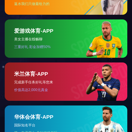
传真：0086-757-63313400
投资者服务热线：0086-757-63313390
邮箱： lanjian@fsbrec.com
地址：中国广东省佛山市禅城区古新路45号
爱体育（中国）
公司简介
公司动态
成长历程
厂区厂貌
公司荣誉
产品中心
分立器件
集成电路
技术支持
资质证书
专利技术
冲突矿产
[ ICP 报告 ]