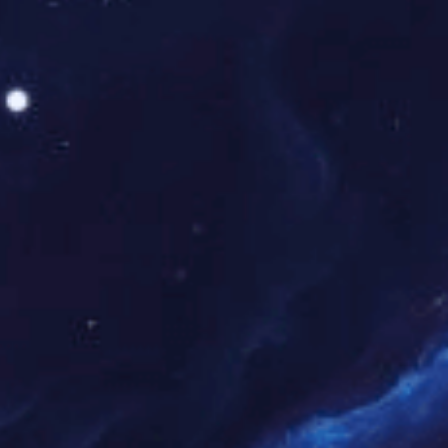
赛选手从来自各分厂部门的
20
名参赛选手中脱颖而出
.
现场火热的气氛！
~