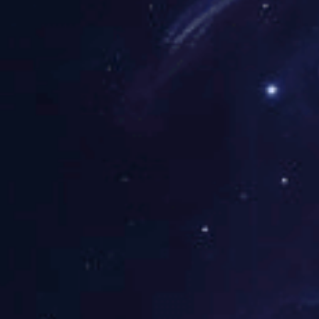
经过前期海选、复赛的比拼
,
进入决赛的十位参
此次大赛的选手
,
来自不同的分厂和部门
,
选取的参赛歌曲曲种丰富多样
,
唱法也各有不同
.
现场观众的耳朵有福气了
~!
担任本次大赛的评委
,
是公司领导组成的评委团
,
阵容强大。
下面我们一起来回顾下
,
选手们的精彩表现
,
感受