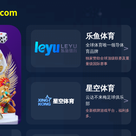
招募英
联系我
投资者关
才
们
系
，历时一个多月，成功打造了一场精彩的音乐盛