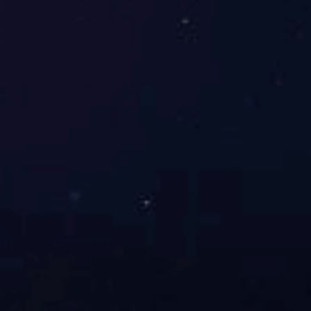
上一篇：
爱体育官方网站2018年6月生日晚会
下一篇：
“激情6月 放飞一‘夏’”员工拓展训练活动圆满结束
返回
0086-757-63313388
电话：
(总机)
传真：0086-757-63313400
投资者服务热线：0086-757-63313390