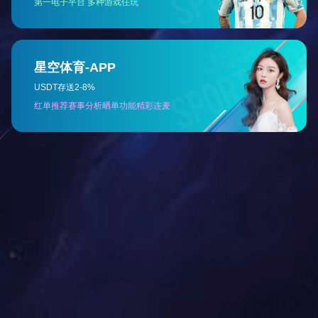
晚会最后最重要的环节，寿星朋友们一起许下生日的愿望，一起分享
生日的喜悦，祝寿星们生日快乐、生活甜甜蜜蜜！