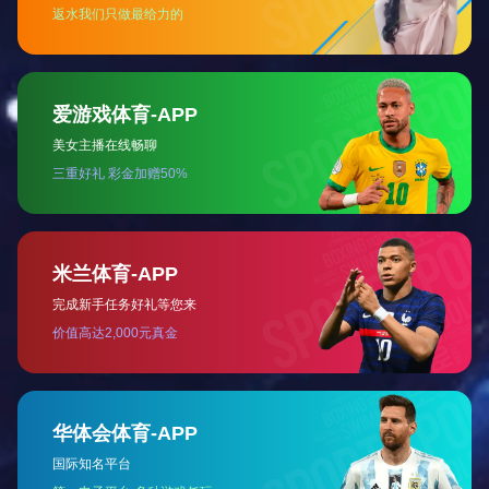
动感的舞蹈《潮流节拍》获得了现场寿星朋友们的一致好评。
张经理和江经理在我们晚会的热烈氛围感染下，现场给我们带来了优
美的即兴朗诵。还有最令人激动的抽奖环节，恭喜中奖的幸运儿！