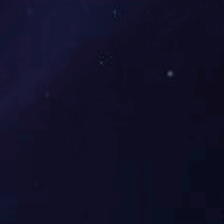
感谢所有到场的朋友，也感谢所有工作人员的辛勤付出，晚会圆满结
束！
感谢关注!