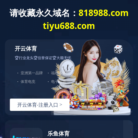
证券代码：301348
当前位置：
首页
>
文化活动
爱体育官方网站6月份员工生日晚会
发表日期 ：2019-06-28 09:12
作者：爱体育官方网站
浏览次数 ：10651
为增强公司企业文化建设的氛围，为体现公司对员工的人性化管
。
理和关怀，使广大员工真正地融入到公司大家庭中
6月26日晚
上，我们迎来了6月份员工生日会，本次晚会由三分厂团支部承
办，为6月份生日的寿星开展了一个温馨、别致的生日会。以下是
活动现场的精彩片段：