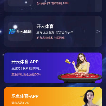
晚会上,当熟悉的旋律生日快乐响起时,映衬着摇晃的烛火,印出了
一张张幸福的笑脸.....