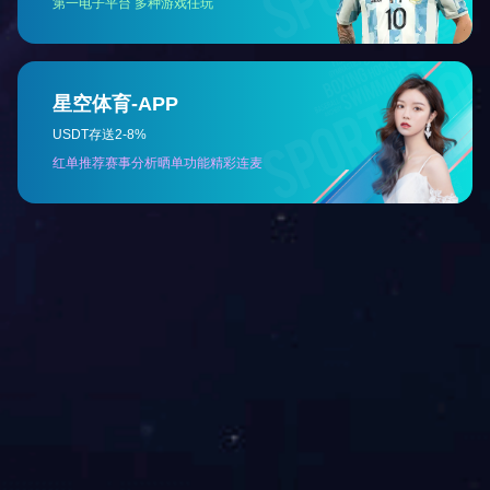
0086-757-63313388
电话：
(总机)
传真：0086-757-63313400
投资者服务热线：0086-757-63313390
邮箱： lanjian@fsbrec.com
地址：中国广东省佛山市禅城区古新路45号
爱体育（中国）
公司简介
公司动态
成长历程
厂区厂貌
公司荣誉
产品中心
分立器件
集成电路