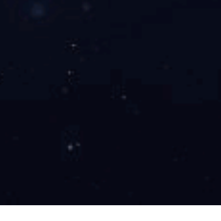
上一篇：
市区两级大湾区、发改局领导对爱体育官方网站半导体封装
测试扩建项目、研发中心建设项目进行调研
下一篇：
爱体育官方网站助力第十一届中国国际通信大会ICCC
返回
0086-757-63313388
电话：
(总机)
传真：0086-757-63313400
投资者服务热线：0086-757-63313390