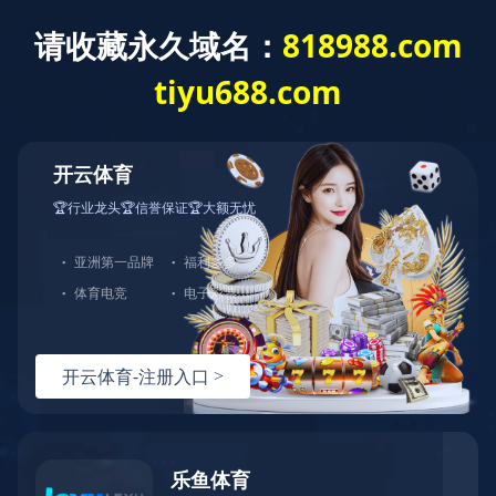
证券代码：301348
当前位置：
首页
>
公司动态
区领导进行访企拓岗促就业实地走访
发表日期 ：2022-04-28 14:21
作者：爱体育官方网站
浏览次数 ：10986
2022年4月26日下午，佛山科学技术学院党委书记骆少明、佛山市
禅城区人民政府副区长何海虹、禅城区人力资源和社会保障局局长邓
激扬、禅城区教育局长曾雄峰、佛山科学技术学院党委组织部卢建
红、就业指导中心主任盘健、就业指导科科长袁首等一行莅临爱体育
官方网站进行访企拓岗促就业实地走访。