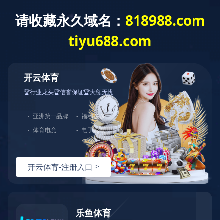
证券代码：301348
当前位置：
首页
>
公司动态
广东省市场监管局党组书记、局长刘光明一行莅临爱体育
官方网站开展市场调研活动
发表日期 ：2023-11-13 08:33
作者：爱体育官方网站
浏览次数 ：10414
中秋、国庆双节临近，
9月26日
，
广东省市场监
管局党组书记、局长刘光明
、
食品经营处处长钟百
川
、
特种设备处处长梁培贤
、
价监竞争处副处长张
华锋
、
办公室一级主任科员黎楠
、余洋及佛山市
市
场监管局党组副书记、副局长李林
、
党组成员、总
工程师任伟青
、禅城区人民政府副区长孙近国和区