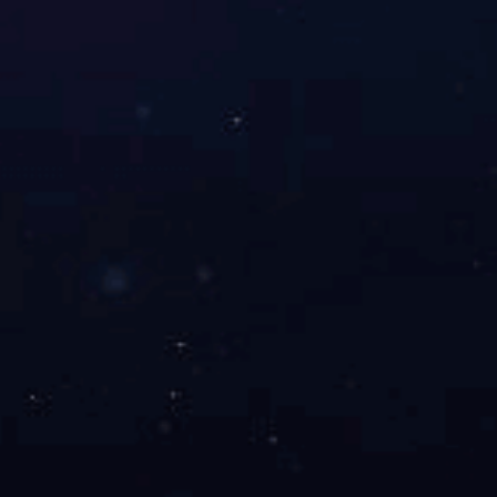
爱体育（中国）
公司简介
公司动态
成长历程
厂区厂貌
公司荣誉
产品中心
分立器件
集成电路
技术支持
资质证书
专利技术
冲突矿产
[ ICP 报告 ]
企业文化
企业理念
文化活动
社会责任
快速连接
招募英才
联系我们
封装
投资者关系
应用