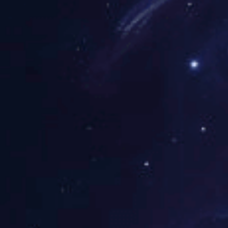
更新和技术改造工作。要加快企业数
产品质量。要紧盯国内庞大市场需求，充分
供给充足优质的设备产品。