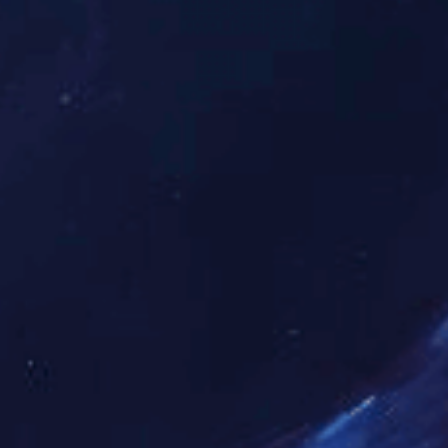
企业综合竞争力。