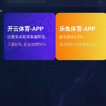
白涛
市长一行
来到爱体育官方网站，