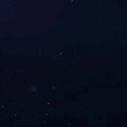
爱体育（中国）
产品中心
技术
公司简介
分立器件
资质
公司动态
集成电路
专利
成长历程
冲突
厂区厂貌
[ IC
公司荣誉