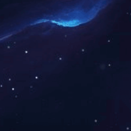
上一篇：
芯存交融，封装未来 ——爱体育官方网站与芯展速达成战略合作协议，共